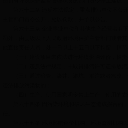
由负有环境保护监督管理职责的部门责令停止建设，
第六十二条 违反本法规定，重点排污单位不公
主管部门责令公开，处以罚款，并予以公告。
第六十三条 企业事业单位和其他生产经营者有
罚外，由县级以上人民政府环境保护主管部门或者其
他直接责任人员，处十日以上十五日以下拘留；情节
（一）建设项目未依法进行环境影响评价，被责
（二）违反法律规定，未取得排污许可证排放污
（三）通过暗管、渗井、渗坑、灌注或者篡改、
违法排放污染物的；
（四）生产、使用国家明令禁止生产、使用的农
第六十四条 因污染环境和破坏生态造成损害的
任。
第六十五条 环境影响评价机构、环境监测机构