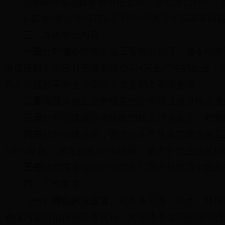
5.海西乐盛工贸有限责任公司：该企业已停产
6.其余4家企业均存在厂区内环境卫生较差等问
三、具体整治内容
一是
针对德令哈市众诚工贸有限公司、德令哈市
海西建科节能建材开发有限公司4家生产中的企业，
存在问题较重的企业依法立案处罚并要求整改。
二是
海西乐盛工贸有限责任公司项目建设地点发
三是
针对已建成但未验收的砖瓦行业企业，积极
四是
针对在建企业，要求企业严格落实建设施工工
100%硬化，冲洗设施100%设置，场内非作业区城1
五是
针对其余砖瓦行业存在厂区内环境卫生较差
四、工作要求
（一）强化执法监管。
对具备工商、国土、环保
确保污染防治设施正常运行。对排查中发现的违法违