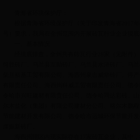
青海省环境保护厅：
根据青海省环境保护厅《关于印发青海省2017年
号）要求，我局在全州范围内开展砖瓦行业企业摸底
一、基本情况
经摸底排查，全州共有砖瓦行业28家（见附件
得胜砖厂、乌兰县互助砖厂、乌兰县水浒砖厂、乌兰
柴旦裕基工贸有限公司、海西州泉吉威华砖厂。停产
有限责任公司、海西州科威工贸有限责任公司、德令
令哈市兴旺建材有限责任公司、德令哈同达彩砖、山
尔木盐化（集团）有限公司建材分公司、格尔木鹏程
节能建材开发有限公司、德令哈市运城环保节能开发
崖振新砖厂。
海西州辖区内现实际存在17家砖瓦企业，其中，