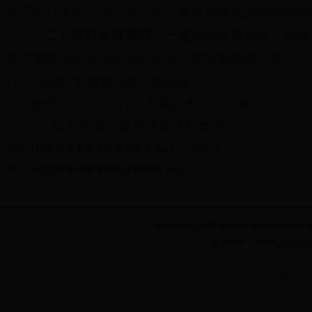
拒不执行关闭、停产决定的，要依法依规采取强制措
（二）抓好长效管理
。
一是
加强巡查制度，确保
经过整改依然无法达标的企业一律实施取缔关闭；
二
行，巩固好专项整治取得的成果。
附件：1、砖瓦行业专项排查企业名单
2、砖瓦行业环保专项执法检查表
附件【
砖瓦行业专项排查企业名单.doc
】
已下载
次
附件【
砖瓦行业环保专项执法检查表.xlsx
】
已下载
次
copyright@2007 www.longbi5.com A
技术维护：海西州人民政府电子政