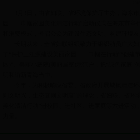
2016
3月3日，由省妇联、省环境保护厅主办，海东市
园——巾帼家园美化清洁行动”启动仪式在海东市举
和消费模式，号召公众为建设生态文明、构建环境友
长期以来，全省妇联组织致力于组织动员广大妇
了“保护三江源建设美丽家园——巾帼在行动”“创建
区)”、美丽小庭院(美丽居室)示范户，把“绿色家
明和谐新青海当中。
今年，为积极响应省委、省政府开展城镇清洁环
则文明兴，生态衰则文明衰”的理念，省妇联、省环
美化清洁行动”进校园、进社区、进家庭等六进活动
力量。