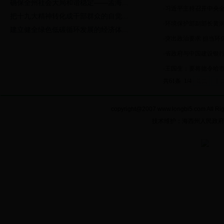
确保全州社会大局和谐稳定——孟海...
·
习近平主持召开中央全
把十九大精神转化成干部群众的自觉...
·
环境保护部副部长黄润
建立健全绿色低碳循环发展的经济体...
·
突出政治要求 担当环
·
省政府与中国建设银
·
王国生：要将德令哈
共61条 1/4
首页
上
copyright@2007 www.longbi5.com A
技术维护：海西州人民政府电子政