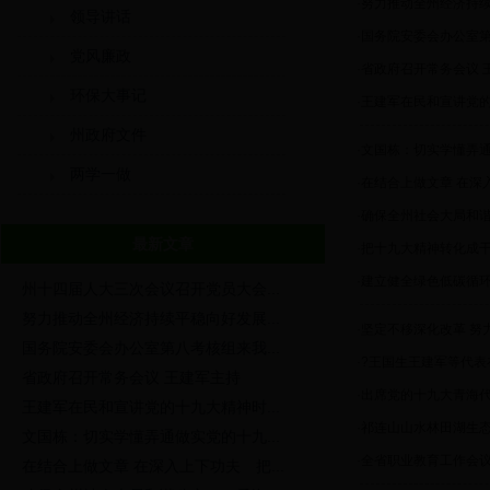
·
努力推动全州经济持
领导讲话
·
国务院安委会办公室
党风廉政
·
省政府召开常务会议 
环保大事记
·
王建军在民和宣讲党的
州政府文件
·
文国栋：切实学懂弄通
两学一做
·
在结合上做文章 在深
·
确保全州社会大局和
最新文章
·
把十九大精神转化成干
·
建立健全绿色低碳循环
州十四届人大三次会议召开党员大会...
努力推动全州经济持续平稳向好发展...
·
坚定不移深化改革 努
国务院安委会办公室第八考核组来我...
·
?王国生王建军等代表
省政府召开常务会议 王建军主持
·
出席党的十九大青海代
王建军在民和宣讲党的十九大精神时...
·
祁连山山水林田湖生
文国栋：切实学懂弄通做实党的十九...
·
全省职业教育工作会议
在结合上做文章 在深入上下功夫 把...